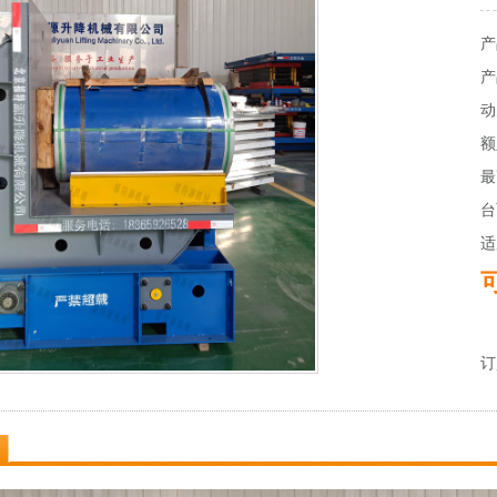
产
产
动
额
最
台
适
订