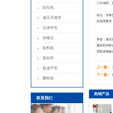
工作场所。
卸车机
特点：升降
液压手推车
和使用要求
立体停车
卸猪台
用途：液压
楼层和升降
取料机
理想货物输
装卸车
上一篇：
轨道平车
下一篇：
翻转机
热销产品
联系我们