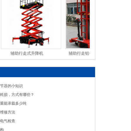
辅助行走式升降机
辅助行走铝合金式升降机
辅
节器的小知识
耗损，方式有哪些？
重能承载多少吨
维修方法
电气检查
构