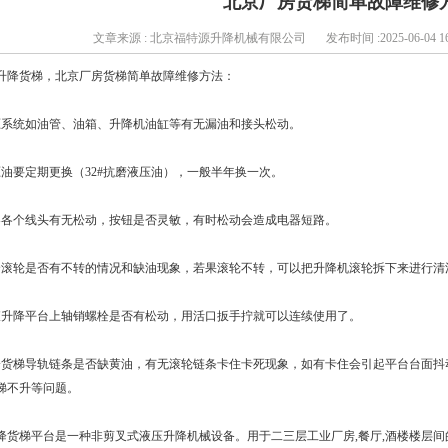
北京厂房货梯简单故障维修
文章来源 : 北京福特源升降机械有限公司
发布时间 :2025-06-04 16
升降货梯，北京厂房货梯简单故障维修方法：
压系统如油管、油箱、升降机油缸等有无漏油和接头松动。
压油要定期更换（32#抗磨液压油），一般半年换一次。
器各个线头有无松动，按钮是否灵敏，有时松动会造成电器短路。
个滚轮是否有不转的情况和缺油现象，若果滚轮不转，可以把升降机滚轮拆下来进行清
查升降平台上轴销螺栓是否有松动，用活口扳手拧就可以连续使用了。
降货梯导轨链条是否缺黄油，有无滚轮链条卡住卡死现象，如有卡住会引起平台台面抖
梯不升等问题。
降货梯平台是一种非剪叉式液压升降机械设备。用于二三层工业厂房,餐厅,酒楼楼层间的货物