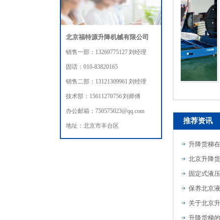
北京福特源升降机械有限公司
销售一部：13269775127 刘经理
固话：010-83820165
销售二部：13121309961 刘经理
液压翻转机
技术部：15611270756 刘师傅
办公邮箱：750575023@qq.com
推荐资讯
地址：北京市丰台区
升降货梯
北京升降
固定式液
保养北京
关于北京
升降货梯