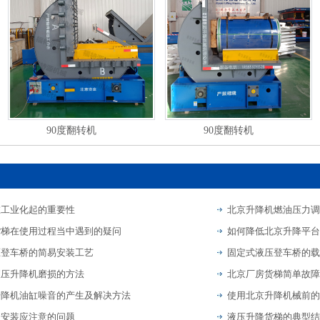
90度翻转机
90度翻转机
在工业化起的重要性
北京升降机燃油压力调
货梯在使用过程当中遇到的疑问
如何降低北京升降平台
压登车桥的简易安装工艺
固定式液压登车桥的载
液压升降机磨损的方法
北京厂房货梯简单故障
升降机油缸噪音的产生及解决方法
使用北京升降机械前的
的安装应注意的问题
液压升降货梯的典型结