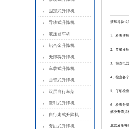
固定式升降机
液压导轨式
导轨式升降机
液压登车桥
1、检查液
铝合金升降机
2、货梯液
无障碍升降机
3、检查电
车载式升降机
4，检查各
曲臂式升降机
5、仔细检
双层自行车架
牵引式升降机
6、检查升
解决升降货
自行走式升降机
北京液压升
套缸式升降机