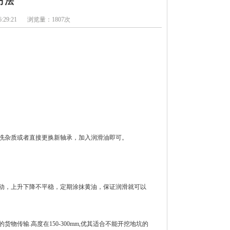
方法
:29:21
浏览量：1807次
洗杂质或者直接更换新轴承，加入润滑油即可。
动，上升下降不平稳，定期涂抹黄油，保证润滑就可以
传输.高度在150-300mm,优其适合不能开挖地坑的